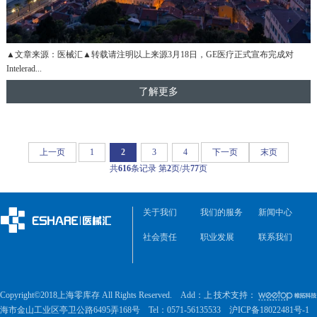
▲文章来源：医械汇▲转载请注明以上来源3月18日，GE医疗正式宣布完成对
Intelerad...
了解更多
上一页
1
2
3
4
下一页
末页
共
616
条记录 第
2
页/共
77
页
关于我们
我们的服务
新闻中心
社会责任
职业发展
联系我们
Copyright©2018上海零库存 All Rights Reserved. Add：上
技术支持：
海市金山工业区亭卫公路6495弄168号 Tel：0571-56135533
沪ICP备18022481号-1