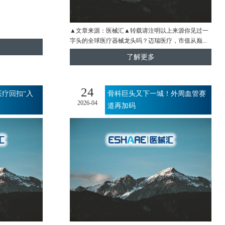
▲文章来源：医械汇▲转载请注明以上来源你见过一
字头的全球医疗器械龙头吗？迈瑞医疗，市值从巅...
了解更多
24
医疗回扣“入
骨科巨头又下一城！外周血管赛
2026-04
道再加码