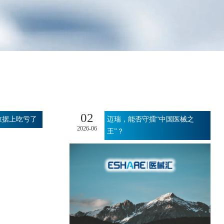
02
数据上吃亏了
迈瑞，能否守擂“中国医械之
2026-06
王”？