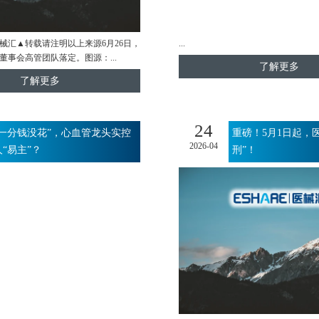
械汇▲转载请注明以上来源6月26日，
...
董事会高管团队落定。图源：...
了解更多
了解更多
24
“一分钱没花”，心血管龙头实控
重磅！5月1日起，
2026-04
人“易主”？
刑”！