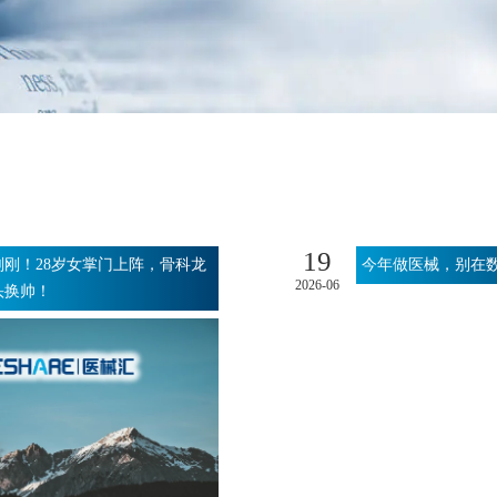
19
刚刚！28岁女掌门上阵，骨科龙
今年做医械，别在
2026-06
头换帅！